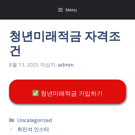
컨
Menu
텐
츠
로
청년미래적금 자격조
건
너
건
뛰
기
8월 13, 2025
작성자:
admin
청년미래적금 가입하기
카
Uncategorized
테
최민석 인스타
고