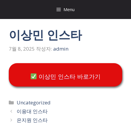
컨
Menu
텐
츠
로
이상민 인스타
건
너
뛰
7월 8, 2025
작성자:
admin
기
이상민 인스타 바로가기
카
Uncategorized
테
이용대 인스타
고
은지원 인스타
리