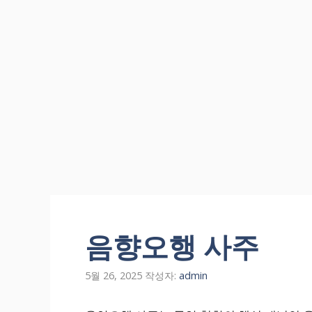
컨
텐
음향오행 사주
츠
로
건
5월 26, 2025
작성자:
admin
너
뛰