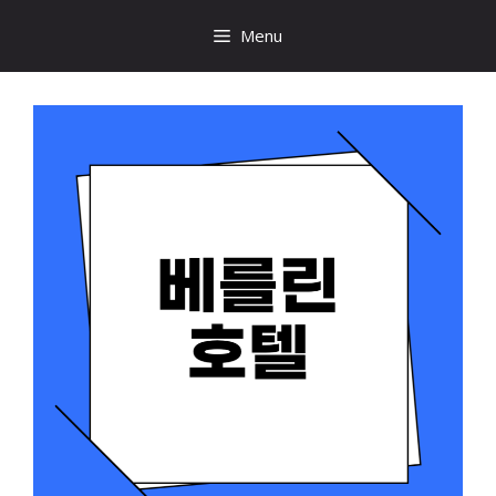
컨
Menu
텐
츠
로
건
너
뛰
기