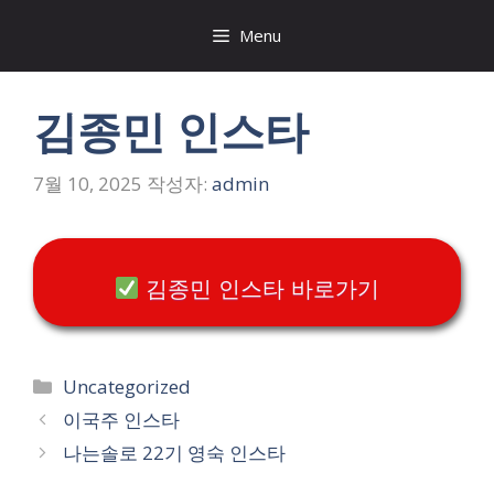
컨
Menu
텐
츠
로
김종민 인스타
건
너
뛰
7월 10, 2025
작성자:
admin
기
김종민 인스타 바로가기
카
Uncategorized
테
이국주 인스타
고
나는솔로 22기 영숙 인스타
리