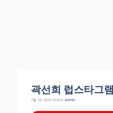
컨
텐
곽선희 럽스타그
츠
로
건
7월 16, 2025
작성자:
admin
너
뛰